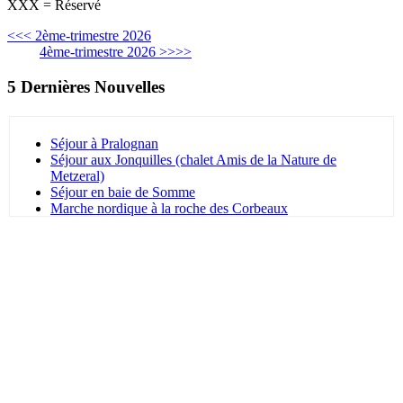
XXX = Réservé
<<< 2ème-trimestre 2026
4ème-trimestre 2026 >>>>
5 Dernières Nouvelles
Séjour à Pralognan
Séjour aux Jonquilles (chalet Amis de la Nature de
Metzeral)
Séjour en baie de Somme
Marche nordique à la roche des Corbeaux
séjour dans le Var 27.9.25 au 4.10.25