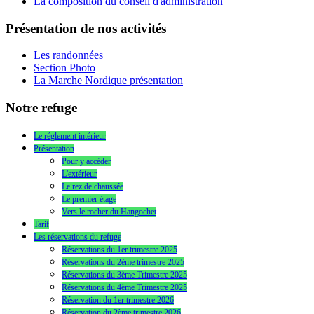
La composition du conseil d'administration
Présentation de nos activités
Les randonnées
Section Photo
La Marche Nordique présentation
Notre refuge
Le réglement intérieur
Présentation
Pour y accéder
L'extérieur
Le rez de chaussée
Le premier étage
Vers le rocher du Hangochet
Tarif
Les réservations du refuge
Réservations du 1er trimestre 2025
Réservations du 2ème trimestre 2025
Réservations du 3ème Trimestre 2025
Réservations du 4ème Trimestre 2025
Réservation du 1er trimestre 2026
Réservation du 2ème trimestre 2026