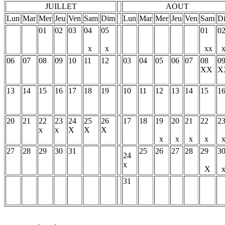
JUILLET
AOUT
Lun
Mar
Mer
Jeu
Ven
Sam
Dim
Lun
Mar
Mer
Jeu
Ven
Sam
D
01
02
03
04
05
01
0
x
x
xx
x
06
07
08
09
10
11
12
03
04
05
06
07
08
0
XX
X
13
14
15
16
17
18
19
10
11
12
13
14
15
1
20
21
22
23
24
25
26
17
18
19
20
21
22
2
x
x
X
X
X
x
x
x
x
27
28
29
30
31
25
26
27
28
29
3
24
x
X
31